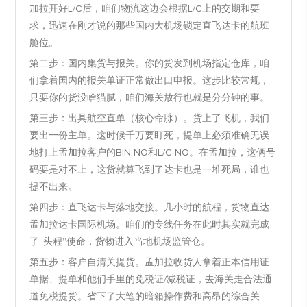
加拉开好L/C后，咱们物流这边会根据L/C上的交期和要
求，迅速在刚才说的那些国内大机场锁定直飞达卡的航班
舱位。
第二步：国内集货与报关。你的货发到机场指定仓库，咱
们拿着国内的报关单证正常做出口申报。这步比较常规，
只要你的货没啥猫腻，咱们海关放行也就是分分钟的事。
第三步：出具航空直单（核心命脉）。货上了飞机，我们
要出一份主单。这时候千万要盯死，提单上必须准确无误
地打上孟加拉客户的BIN NO和L/C NO。在孟加拉，这俩号
码要是对不上，这货就算飞到了达卡也是一堆死局，谁也
提不出来。
第四步：直飞达卡与落地交接。几小时的航程，货物直达
孟加拉达卡国际机场。咱们的专线任务在此时其实就完成
了“头程”使命，货物进入当地机场监管仓。
第五步：客户自清关提货。孟加拉收货人拿着正本信用证
单据、提单和他们手里的免税证/减税证，去海关走合法通
道免税提货。省下了大笔的暗箱操作费和高昂的综合关