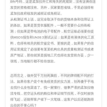
BIN号码，这是孟加拉外汇和海关的死规矩，没有这俩你连
发货的资格都没有。另外，买家要想省钱，手里必须得有
孟加拉政府核发的减税证或免税证。
从检测证书上说，这完全取决于你的货物本身和信用证上
的条款。如果是普货衣服配件，一般不需要什么特殊检
测；但如果是带电池的电子零配件，航空运输必须要你提
供MSDS报告和UN38.3测试认证；如果是有液体的化工原
料，也得有相关的航空鉴定书。更狠的是，如果客户的信
用证里规定了必须要有某某机构出具的质量检测证书或者
原产地证，那你就算是掘地三尺也得在发货前办妥，少一
张纸，当地银行都不给你放款。
总而言之，做外贸千万别死脑筋，不同的牌得配不同的打
法。如果你客户是个有免税资质的实力派，别再傻乎乎地
去找什么全包渠道了。找一家懂行、做事严谨的孟加拉物
流专线，把空运头程的舱位和单证细节捏死，不仅时效快
得飞起，还能帮客户省下一大笔钱，这客户以后还能跑得
出你的手掌心吗？