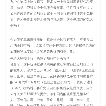
九个在物流上吃过暗亏。很多人一上来就喊着要找包税双
清，总觉得花钱买个全包服务最省事。但你有没有想过，
如果你或者你的孟加拉买家手里明明捏着减税证甚至免税
证，你还去走那种带水分的包税渠道，这不是纯纯的冤大
头吗？
今天咱们就来掰扯掰扯，真正适合这帮有实力、有资质工
厂的王牌打法——孟加拉空运头程方式。这也是很多老练的
孟加拉物流专线不会轻易告诉你的省钱干货。
先给大家扫个盲，啥叫孟加拉空运头程？
说白了，这种玩法就是把清关的主动权交还给孟加拉当地
的收货人。客户自己开具L/C（信用证），咱们物流这边直
接出直单。在这个单子上，必须要白纸黑字地体现出客户
的L/C号码和BIN号码（也就是企业识别码）。货到了达卡
（DAC）机场后，客户凭借自己的免税或减税资质，自己
去海关大爷那里清关提货。咱们国内的航班那是相当给
力，不管你在哪，成都、重庆、昆明、广州、南宁、芜