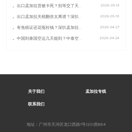
出口孟加拉货被卡死？别等交了天价滞港费才翻BSTI认证名录，这几张证是保命符
2026-05-13
-
出口孟加拉关税翻倍太离谱？深扒海关估值潜规则，教你如何一口价锁定成本
2026-05-10
-
有免税证还花冤枉钱？深扒孟加拉空运头程潜规则，这才是靠谱孟加拉物流专线该教你的省钱大招！
2026-04-27
-
中国到泰国空运几天能到？中泰空运专线3-5天直达，双清到门更省心
2026-04-24
-
关于我们
孟加拉专线
联系我们
地址：广州市天河区龙口西路1号1201房B64