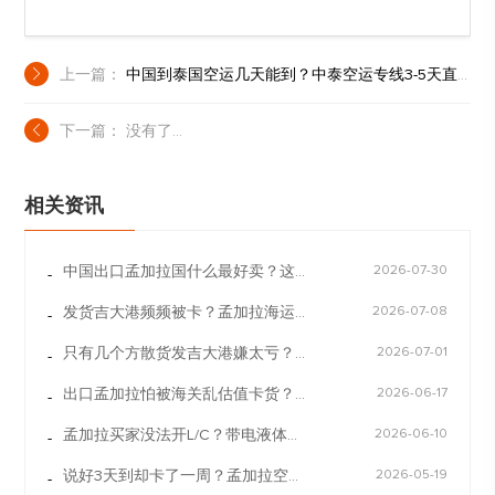
上一篇：
中国到泰国空运几天能到？中泰空运专线3-5天直达，双清到门更省心
下一篇： 没有了...
相关资讯
中国出口孟加拉国什么最好卖？这四大热门爆款，你必须要搞定背后的物流清关坑！
2026-07-30
-
发货吉大港频频被卡？孟加拉海运DDP整柜方案，专治各种清关扯皮与乱估值
2026-07-08
-
只有几个方散货发吉大港嫌太亏？孟加拉拼箱物流不仅双清门到门，LCL还能照做0110退税！
2026-07-01
-
出口孟加拉怕被海关乱估值卡货？这套海运DDP双清包税方案，专治各种清关“肠梗阻”
2026-06-17
-
孟加拉买家没法开L/C？带电液体敏感货怎么走？这套海运DDP整柜双清方案帮你拿回货款！
2026-06-10
-
说好3天到却卡了一周？孟加拉空运专线时效和达卡机场清关时效的真实内幕
2026-05-19
-